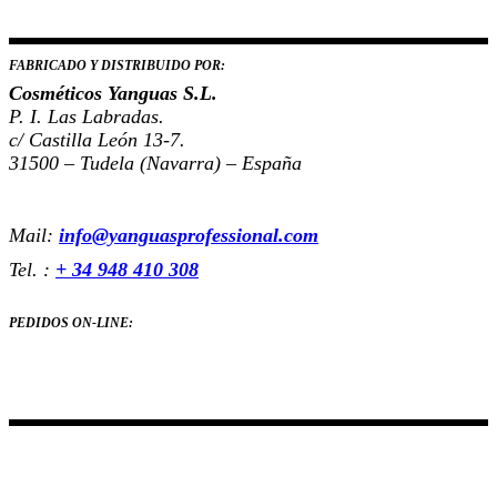
efectivos e innovadores para cuidar, tratar y regenerar el
cabello.
FABRICADO Y DISTRIBUIDO POR:
Cosméticos Yanguas S.L.
P. I. Las Labradas.
c/ Castilla León 13-7.
31500 – Tudela (Navarra) – España
Mail:
info@yanguasprofessional.com
Tel. :
+ 34 948 410 308
PEDIDOS ON-LINE:
Cosméticos Yanguas ha sido beneficiaria del Fondo Europeo de Desarrollo Regional cuyo objetivo es
mejorar la competitividad de las Pymes y gracias al cual ha puesto en marcha un Plan de Marketing Digital
Internacional con el objetivo de mejorar su posicionamiento online en mercados exteriores durante el año
2021. Para ello ha contado con el apoyo del Programa XPANDE DIGITAL de la Cámara de Comercio de
Navarra. Una manera de hacer Europa.