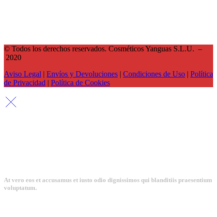
Cósmeticos Yanguas has been a beneficiary of the European Regional Development Fund whose objective
is to improve the competitiveness of PYMES and thanks to which it has launched an International Digital
Marketing Plan with the aim of improving its online positioning in foreign markets during 2021. To This
has had the support of the XPANDE DIGITAL Program of the Camara de Comercio de Navarra.A way to
make Europe.
© Todos los derechos reservados. Cosméticos Yanguas S.L.U. –
2020
Aviso Legal
|
Envíos y Devoluciones
|
Condiciones de Uso
|
Política
de Privacidad
|
Política de Cookies
At vero eos et accusamus et iusto odio dignissimos qui blanditiis praesentium
voluptatum.